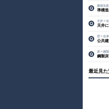
建築法
準構造
天井
>
在
天井に
壁
>
在来
公共建
床
>
鋼製
鋼製床
最近見た