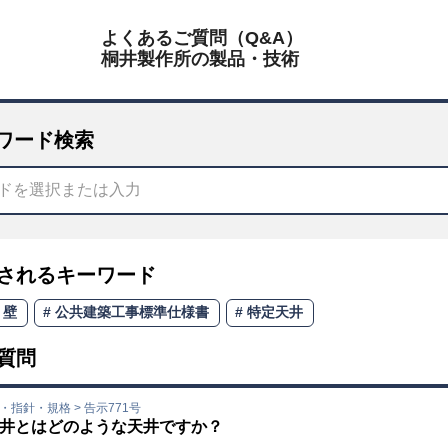
よくあるご質問（Q&A）
桐井製作所の製品・技術
ワード検索
されるキーワード
壁
公共建築工事標準仕様書
特定天井
質問
規・指針・規格
>
告示771号
井とはどのような天井ですか？