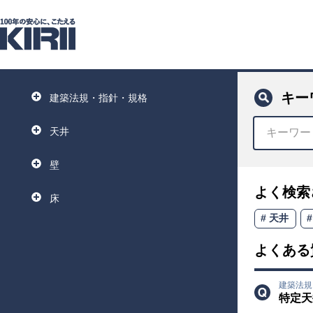
キー
建築法規・指針・規格
天井
壁
よく検索
床
天井
よくある
建築法
特定天