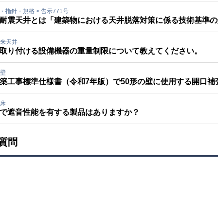
規・指針・規格
>
告示771号
耐震天井とは「建築物における天井脱落対策に係る技術基準の解
来天井
取り付ける設備機器の重量制限について教えてください。
壁
築工事標準仕様書（令和7年版）で50形の壁に使用する開口
床
で遮音性能を有する製品はありますか？
質問