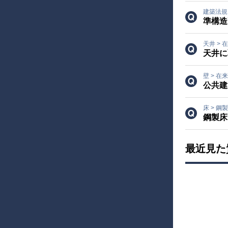
建築法
準構造
天井
>
在
天井に
壁
>
在来
公共建
床
>
鋼製
鋼製床
最近見た