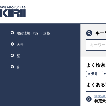
キー
建築法規・指針・規格
天井
壁
よく検索
床
天井
よくある
建築法
特定天