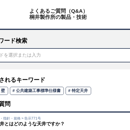
よくあるご質問（Q&A）
桐井製作所の製品・技術
ワード検索
されるキーワード
壁
公共建築工事標準仕様書
特定天井
質問
規・指針・規格
>
告示771号
井とはどのような天井ですか？