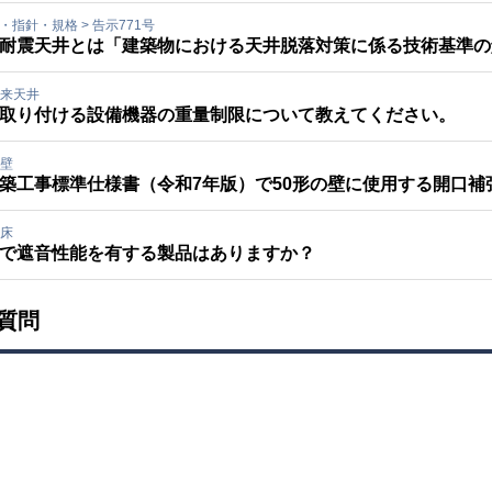
規・指針・規格
>
告示771号
耐震天井とは「建築物における天井脱落対策に係る技術基準の解
来天井
取り付ける設備機器の重量制限について教えてください。
壁
築工事標準仕様書（令和7年版）で50形の壁に使用する開口
床
で遮音性能を有する製品はありますか？
質問